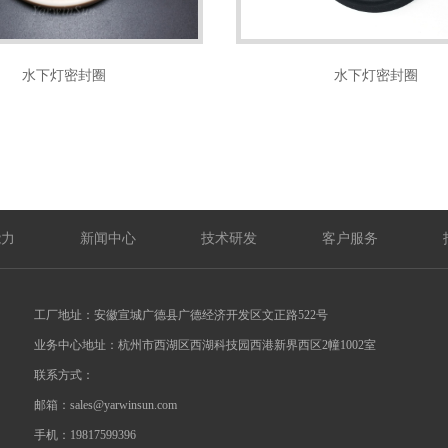
水下灯密封圈
水下灯密封圈
能力
新闻中心
技术研发
客户服务
工厂地址：安徽宣城广德县广德经济开发区文正路522号
业务中心地址：杭州市西湖区西湖科技园西港新界西区2幢1002室
联系方式：
邮箱：sales@yarwinsun.com
手机：19817599396