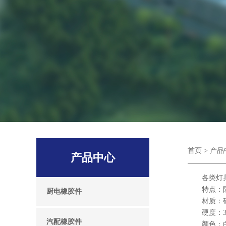
首页
>
产品
产品中心
各类灯具密
特点：防水
厨电橡胶件
材质：硅
硬度：30
汽配橡胶件
颜色：白色